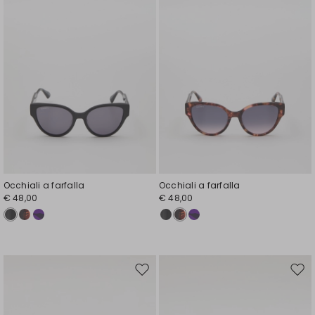
Occhiali a farfalla
Occhiali a farfalla
€ 48,00
€ 48,00
Sposta
Spos
nella
nell
wishlist
wishl