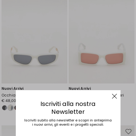
wishlist
wishl
Nuovi Arrivi
Nuovi Arrivi
Occhiali da sole cat-eye
Occhiali da sole rettangolari
€ 48,00
€ 48,00
Iscriviti alla nostra
Newsletter
Iscriviti subito alla newsletter e scopri in anteprima
i nuovi arrivi, gli eventi e i progetti speciali.
Sposta
Spos