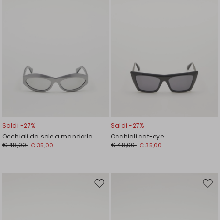
Saldi -27%
Saldi -27%
Occhiali da sole a mandorla
Occhiali cat-eye
€ 48,00
€ 48,00
€ 35,00
€ 35,00
Sposta
Spos
nella
nell
wishlist
wishl