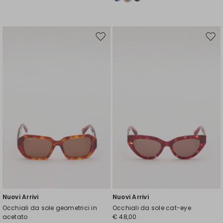
Sposta
Spos
nella
nell
wishlist
wishl
Nuovi Arrivi
Nuovi Arrivi
Occhiali da sole geometrici in
Occhiali da sole cat-eye
acetato
€ 48,00