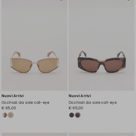
Sposta
Spos
nella
nell
wishlist
wishl
Nuovi Arrivi
Nuovi Arrivi
Occhiali da sole cat-eye
Occhiali da sole cat-eye
€ 65,00
€ 65,00