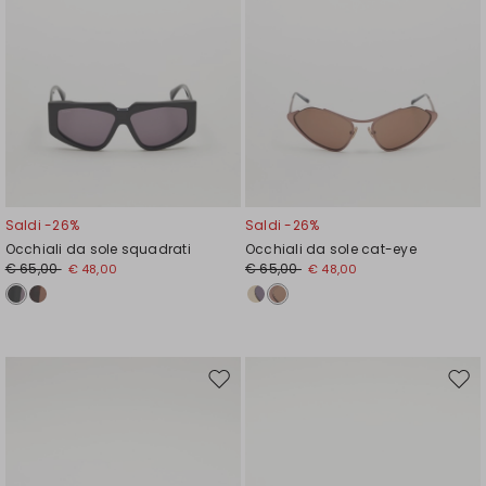
Saldi -26%
Saldi -26%
Occhiali da sole squadrati
Occhiali da sole cat-eye
€ 65,00
€ 65,00
€ 48,00
€ 48,00
Sposta
Spos
nella
nell
wishlist
wishl