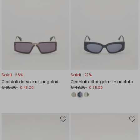
Saldi -26%
Saldi -27%
Occhiali da sole rettangolari
Occhiali rettangolari in acetato
€ 65,00
€ 48,00
€ 48,00
€ 35,00
Sposta
Spos
nella
nell
wishlist
wishl