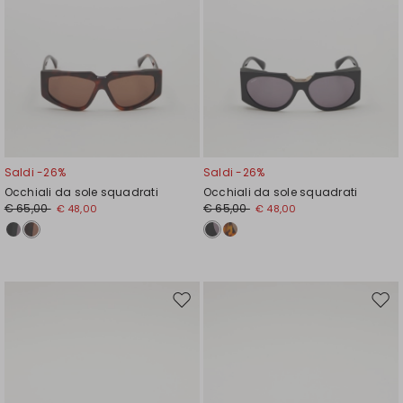
Saldi -26%
Saldi -26%
Occhiali da sole squadrati
Occhiali da sole squadrati
€ 65,00
€ 65,00
€ 48,00
€ 48,00
Sposta
Spos
nella
nell
wishlist
wishl