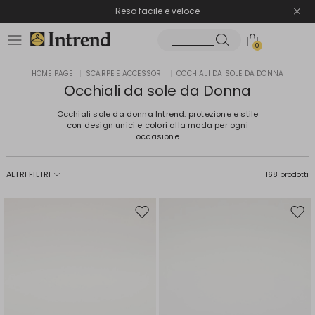
Spedizione gratuita
Reso facile e veloce
0
HOME PAGE
|
SCARPE E ACCESSORI
|
OCCHIALI DA SOLE DA DONNA
Occhiali da sole da Donna
Occhiali sole da donna Intrend: protezione e stile
con design unici e colori alla moda per ogni
occasione
ALTRI FILTRI
168 prodotti
Sposta
Spos
nella
nell
wishlist
wishl