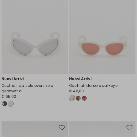
Nuovi Arrivi
Nuovi Arrivi
Occhiali da sole oversize e
Occhiali da sole cat-eye
geometrici
€ 48,00
€ 65,00
Sposta
Spos
nella
nell