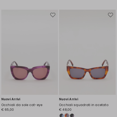
Sposta
Spos
nella
nell
wishlist
wishl
Nuovi Arrivi
Nuovi Arrivi
Occhiali da sole cat-eye
Occhiali squadrati in acetato
€ 65,00
€ 48,00