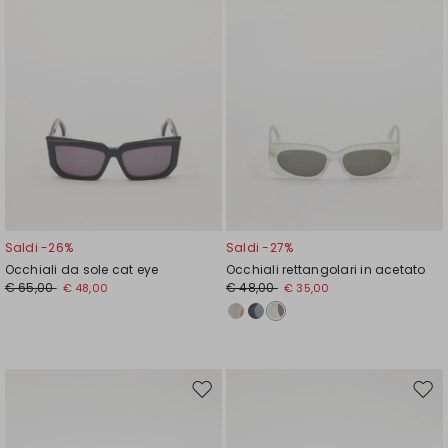
Saldi -26%
Saldi -27%
Occhiali da sole cat eye
Occhiali rettangolari in acetato
€ 65,00
€ 48,00
€ 48,00
€ 35,00
Sposta
Spos
nella
nell
wishlist
wishl