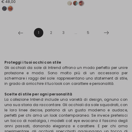
€ 48,00
1
2
3
...
5
Proteggi i tuoi occhi con stile
Gli occhiali da sole di Intrend offrono un modo perfetto per unire
protezione e moda. Sono molto più di un accessorio per
schermare i raggi del sole: rappresentano uno statement di stile,
in grado di arricchire il tuo look con carattere e personalità.
Scelte di stile per ogni personalità
La collezione Intrend include una varietà di design, ognuno con
una sua storia da raccontare. Gli occhiali da sole squadrati, con
le loro linee decise, parlano di un gusto moderno e audace,
perfetti per chi ama un look contemporaneo. Se invece preferisci
un tocco di nostalgia, i modelli cat eye evocano il fascino degli
anni passati, donando eleganza e carattere. E per chi ama
sperimentare, gli occhiali specchiati aggiungono un tocco di