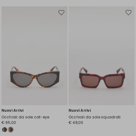
Sposta
Spos
nella
nell
wishlist
wishl
Nuovi Arrivi
Nuovi Arrivi
Occhiali da sole cat-eye
Occhiali da sole squadrati
€ 65,00
€ 48,00