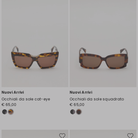
nella
nell
wishlist
wishl
Nuovi Arrivi
Nuovi Arrivi
Occhiali da sole cat-eye
Occhiali da sole squadrato
€ 65,00
€ 65,00