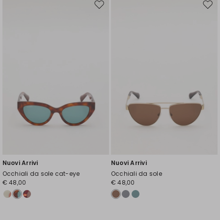
Sposta
Spos
nella
nell
wishlist
wishl
Nuovi Arrivi
Nuovi Arrivi
Occhiali da sole cat-eye
Occhiali da sole
€ 48,00
€ 48,00