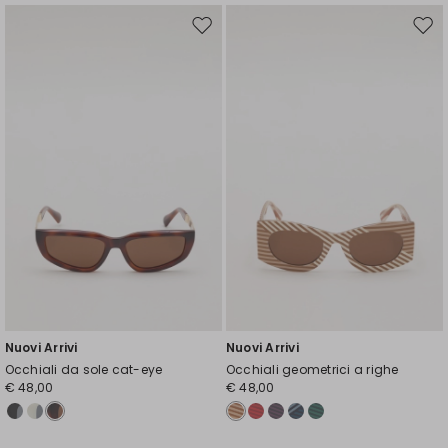
Sposta
Spos
nella
nell
wishlist
wishl
Nuovi Arrivi
Nuovi Arrivi
Occhiali da sole cat-eye
Occhiali geometrici a righe
€ 48,00
€ 48,00