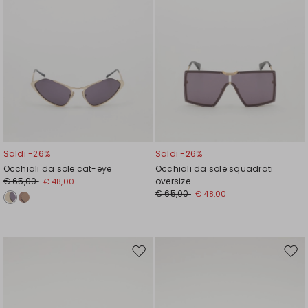
Saldi -26%
Saldi -26%
Occhiali da sole cat-eye
Occhiali da sole squadrati
€ 65,00
oversize
€ 48,00
€ 65,00
€ 48,00
Sposta
Spos
nella
nell
wishlist
wishl