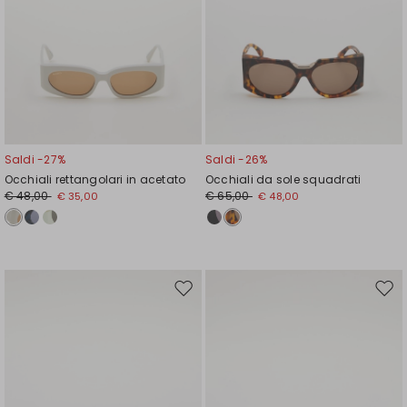
Saldi -27%
Saldi -26%
Occhiali rettangolari in acetato
Occhiali da sole squadrati
€ 48,00
€ 65,00
€ 35,00
€ 48,00
Sposta
Spos
nella
nell
wishlist
wishl